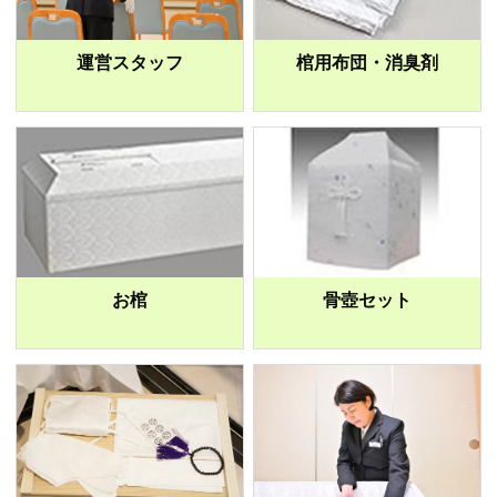
運営スタッフ
棺用布団・消臭剤
お棺
骨壺セット