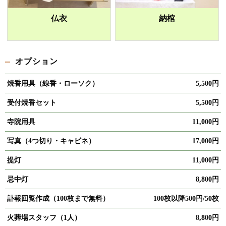
仏衣
納棺
オプション
焼香用具（線香・ローソク）
5,500円
受付焼香セット
5,500円
寺院用具
11,000円
写真（4つ切り・キャビネ）
17,000円
提灯
11,000円
忌中灯
8,800円
訃報回覧作成（100枚まで無料）
100枚以降500円/50枚
火葬場スタッフ（1人）
8,800円