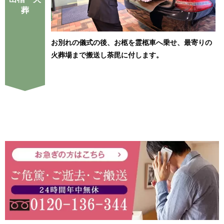
葬
お別れの儀式の後、お柩を霊柩車へ乗せ、最寄りの
火葬場まで搬送し荼毘に付します。