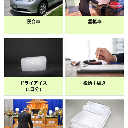
寝台車
霊柩車
ドライアイス
役所手続き
（1日分）